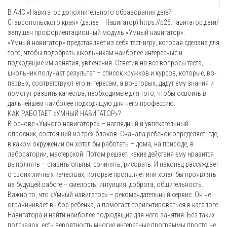
В АИС «Навигатор дополнительного образования детей
Ставропольского края» (далее – Навигатор) https://р26.навигатор.дети/
запущен профориентационный модуль «Умный навигатор».
«Умный навигатор» представляет из себя тест-игру, которая сделана для
того, чтобы подобрать школьникам наиболее интересные и
подходящие им занятия, увлечения. Ответив на все вопросы теста,
школьник получает результат – список кружков и курсов, которые, во-
первых, соответствуют его интересам, а во-вторых, дадут ему знания и
помогут развить качества, необходимые для того, чтобы освоить в
дальнейшем наиболее подходящую для него профессию.
КАК РАБОТАЕТ «УМНЫЙ НАВИГАТОР»?
В основе «Умного навигатора» – наглядный и увлекательный
опросник, состоящий из трех блоков. Сначала ребенок определяет, где,
в каком окружении он хотел бы работать – дома, на природе, в
лаборатории, мастерской. Потом решает, какие действия ему нравится
выполнять – ставить опыты, сочинять, рисовать. И наконец рассуждает
о своих личных качествах, которые проявляет или хотел бы проявлять
на будущей работе – смелость, интуиция, доброта, общительность.
Важно то, что «Умный навигатор» – рекомендательный сервис. Он не
ограничивает выбор ребенка, а помогает сориентироваться в каталоге
Навигатора и найти наиболее подходящие для него занятия. Без таких
подсказок, есть вероятность многие интересные программы просто не