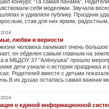
шел конкурс "Та самая панама". Родител
увствовали себя моделями. Звучала весе
ляпах и удивляли публику. Праздник уда
зрослым, став для них ярким, радостны
 2024
мьи, любви и верности
жизни человека занимает очень большое 
нает, он обделен самым главным на земл
ка в МБДОУ 37 "Алёнушка" прошло меропр
нике дети узнали о истории праздника и
сах. Родителей вместе с детьми показал
нь.В их душах осталась самая важная мы
 2024
ция о единой информационной систе