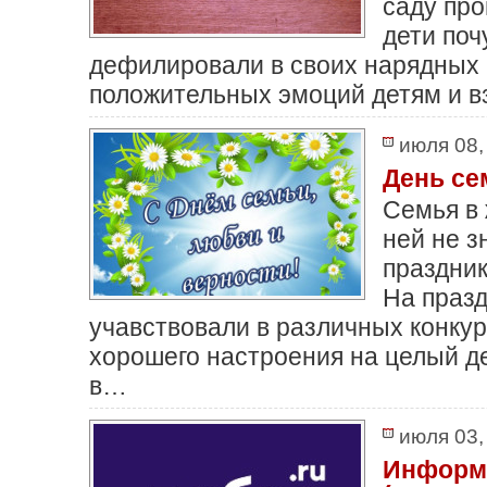
саду про
дети поч
дефилировали в своих нарядных ш
положительных эмоций детям и в
июля 08,
День се
Семья в 
ней не з
праздни
На празд
учавствовали в различных конкур
хорошего настроения на целый де
в…
июля 03,
Информа