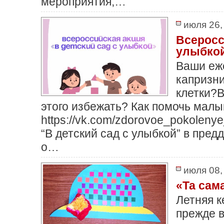
мероприятия,…
июля 26,
Всеросс
улыбко
Ваши еже
капризни
клетки?В
этого избежать? Как помочь мал
https://vk.com/zdorovoe_pokoleny
“В детский сад с улыбкой” в пре
о…
июля 08,
«Та сам
Летняя к
прежде в