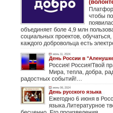
(волонт
Платфор
чтобы по
появилас
объединяет боле 4,9 млн пользов
социальных проектов, обучаться
каждого добровольца есть электр
июнь 11, 2024
День России в "Аленушке
Россия! Россия!Твой п
Мира, тепла, добра, ра
радостных событий!…
июнь 06, 2024
День русского языка
Ежегодно 6 июня в Рос
языка.Литературное тв
бесценно. Его произведения…