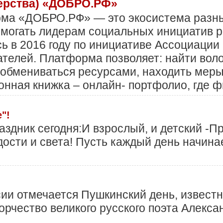
ерства) «ДОБРО.РФ»
ма «ДОБРО.РФ» — это экосистема разных
могать лидерам социальных инициатив р
ь в 2016 году по инициативе Ассоциации
ателей. Платформа позволяет: найти вол
, обмениваться ресурсами, находить мер
онная книжка – онлайн- портфолио, где 
"!
раздник сегодня:И взрослый, и детский -
дости и света! Пусть каждый день начина
сии отмечается Пушкинский день, известн
орчество великого русского поэта Алекс