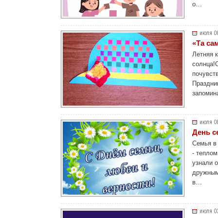
о…
июля 0
«Та са
Летняя к
солнца!С
почувст
Праздни
запомин
июля 0
День с
Семья в 
- тепло
узнали о
дружным
в…
июля 0