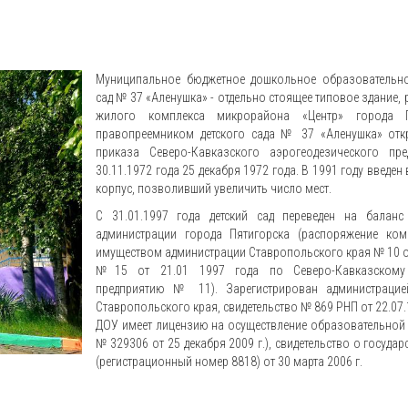
Муниципальное бюджетное дошкольное образовательно
сад № 37 «Аленушка» - отдельно стоящее типовое здание,
жилого комплекса микрорайона «Центр» города Пя
правопреемником детского сада № 37 «Аленушка» отк
приказа Северо-Кавказского аэрогеодезического п
30.11.1972 года 25 декабря 1972 года. В 1991 году введе
корпус, позволивший увеличить число мест.
С 31.01.1997 года детский сад переведен на баланс
администрации города Пятигорска (распоряжение ком
имуществом администрации Ставропольского края № 10 от 
№15 от 21.01 1997 года по Северо-Кавказскому 
предприятию № 11). Зарегистрирован администрацие
Ставропольского края, свидетельство № 869 РНП от 22.07.
ДОУ имеет лицензию на осуществление образовательной 
№ 329306 от 25 декабря 2009 г.), свидетельство о госуда
(регистрационный номер 8818) от 30 марта 2006 г.