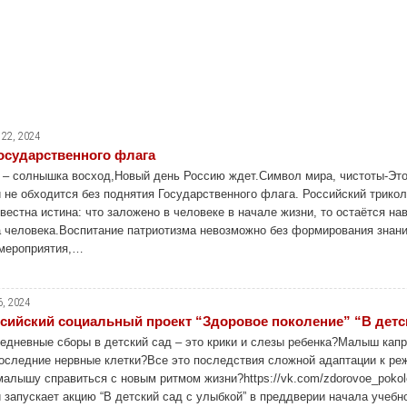
 22, 2024
осударственного флага
 – солнышка восход,Новый день Россию ждет.Символ мира, чистоты-Это
и не обходится без поднятия Государственного флага. Российский трико
вестна истина: что заложено в человеке в начале жизни, то остаётся н
а человека.Воспитание патриотизма невозможно без формирования знан
мероприятия,…
6, 2024
сийский социальный проект “Здоровое поколение” “В детс
едневные сборы в детский сад – это крики и слезы ребенка?Малыш капри
последние нервные клетки?Все это последствия сложной адаптации к реж
малышу справиться с новым ритмом жизни?https://vk.com/zdorovoe_pokol
 запускает акцию “В детский сад с улыбкой” в преддверии начала учебн