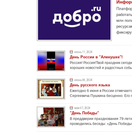
Информ
Платфор
работать
млн пол
ресурса
фиксиру
июнь 11, 2024
День России в "Аленушке"!
Россия! Россия!Твой праздник сегод
хороших новостей и радостных соб
июнь 06, 2024
День русского языка
Ежегодно 6 июня в России отмечаетс
Сергеевича Пушкина бесценно. Его
мая 07, 2024
"День Победы"
В преддверии празднования 79-лети
проводились беседы: «День Победы