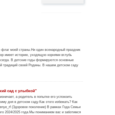
 флаг моей страны.Ни один всенародный праздник
лор имеет историю, уходящую корнями вглубь
авсегда. В детские годы формируются основные
ий традиций своей Родины. В нашем детском саду
кий сад с улыбкой”
зничает, а родитель в попытке его успокоить
иму дня в детском саду.Как этого избежать? Как
enye_rf (Здоровое поколение) В рамках Года Семьи
ого 2024/2025 года.Мы пониманием вас и заботимся