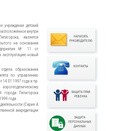
е учреждение детский
 расположенное внутри
НАПИСАТЬ
тигорска, является
РУКОВОДИТЕЛЮ
рытого на основании
редприятия № 11 от
н в эксплуатацию новый
КОНТАКТЫ
 отдела образования
итета по управлению
14.01.1997 года и пр.
аэрогеодезическому
ЗАЩИТА ПРАВ
й города Пятигорска
РЕБЕНКА
1999 года.
деятельности (Серия А
рственной аккредитации
ЗАЩИТА
ПЕРСОНАЛЬНЫХ
ДАННЫХ