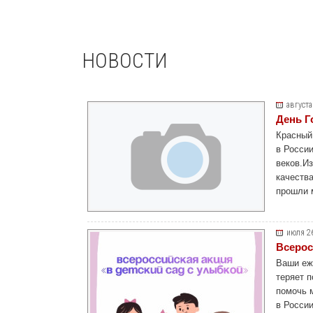
НОВОСТИ
августа
День Г
Красный
в Росси
веков.Из
качеств
прошли 
июля 2
Всерос
Ваши еж
теряет 
помочь 
в России