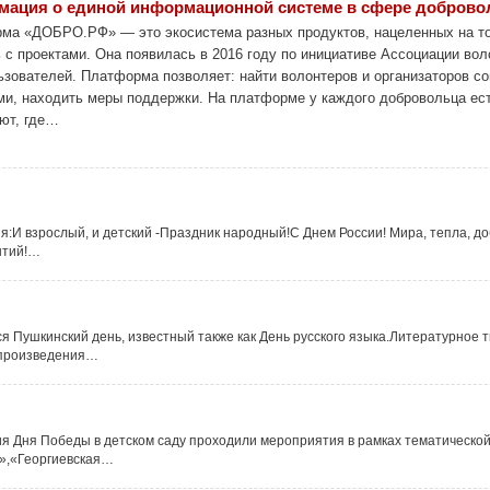
ация о единой информационной системе в сфере доброво
ма «ДОБРО.РФ» — это экосистема разных продуктов, нацеленных на то
 с проектами. Она появилась в 2016 году по инициативе Ассоциации вол
ьзователей. Платформа позволяет: найти волонтеров и организаторов со
ми, находить меры поддержки. На платформе у каждого добровольца ест
ют, где…
ня:И взрослый, и детский -Праздник народный!С Днем России! Мира, тепла, до
ытий!…
я Пушкинский день, известный также как День русского языка.Литературное т
 произведения…
я Дня Победы в детском саду проходили мероприятия в рамках тематической
»,«Георгиевская…