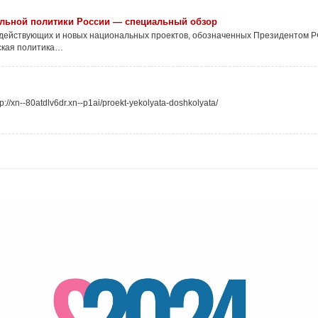
альной политики России — специальный обзор
 действующих и новых национальных проектов, обозначенных Президентом Р
ская политика…
n--80atdlv6dr.xn--p1ai/proekt-yekolyata-doshkolyata/