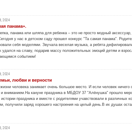
8, 2024
мая панама».
епка, панама или шляпа для ребенка – это не просто модный аксессуар,
егодня у нас в детском саду прошел конкурс "Та самая панама". Родите
вовали себя моделями. Звучала веселая музыка, а ребята дефилировали
к удался на славу, подарив массу положительных эмоций детям и взрос
ающимся событием!
8, 2024
емьи, любви и верности
жизни человека занимает очень большое место. И если человек ничего 
м и вниманием.На кануне праздника в МБДОУ 37 "Алёнушка" прошло меро
 истории праздника и вместе с родителями учавствовали в различных к
и, получили заряд хорошего настроения на целый день.В их душах оста
3, 2024