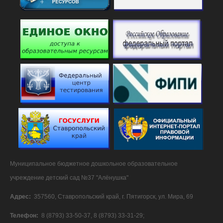
Муниципальное бюджетное дошкольное образовательное
учреждение детский сад №37 "Алёнушка"
Адрес:
357560, Ставропольский край, г. Пятигорск, ул. Мира, 69
Телефон:
8 (8793) 33-50-37, 8 (8793) 33-31-29;