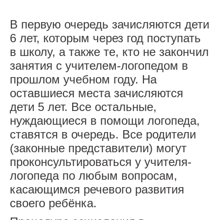
Защита персональных данных
В первую очередь зачисляются дети
Оценка качества образования
6 лет, которым через год поступать
в школу, а также те, кто не закончил
Противодействие коррупции
занятия с учителем-логопедом в
Безопасность детей
прошлом учебном году. На
оставшиеся места зачисляются
Безопасность на дороге
дети 5 лет. Все остальные,
нуждающиеся в помощи логопеда,
Здоровье
ставятся в очередь. Все родители
(законные представители) могут
проконсультироваться у учителя-
логопеда по любым вопросам,
касающимся речевого развития
своего ребёнка.