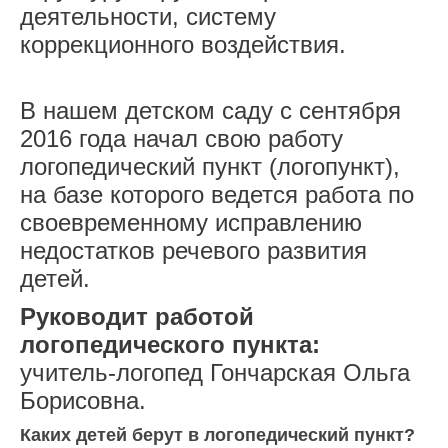
деятельности, систему
Оплата за детский сад
коррекционного воздействия.
Обучение детей с ОВЗ
В нашем детском саду с сентября
Расписание и режим
2016 года начал свою работу
Навигатор ДО
логопедический пункт (логопункт),
на базе которого ведется работа по
Логопункт
своевременному исправлению
Педагогам
недостатков речевого развития
детей.
Аттестация
Руководит работой
Профсоюз
логопедического пункта:
учитель-логопед Гончарская Ольга
Наставничество
Борисовна.
Защита прав ребенка
Каких детей берут в логопедический пункт?