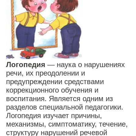
обеспечение. Доступная среда
Платные образовательные услуги
Финансово-хозяйственная
деятельность
Вакантные места для приема
(перевода)
Логопедия
— наука о нарушениях
речи, их преодолении и
Стипендии и иные виды
предупреждении средствами
материальной поддержки
коррекционного обучения и
Международное сотрудничество
воспитания. Является одним из
разделов специальной педагогики.
Организация питания
Логопедия изучает причины,
Родителям
механизмы, симптоматику, течение,
структуру нарушений речевой
Зачисление в ДОУ