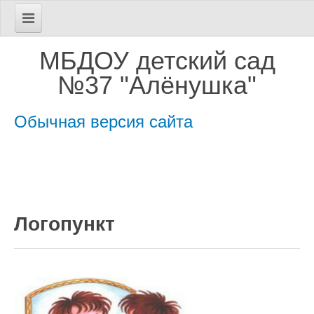
Главная
МБДОУ детский сад
Сведения об МБДОУ
№37 "Алёнушка"
Основные сведения
Обычная версия сайта
Структура и органы управления
Документы
Образование
Логопункт
Образовательные стандарты
Руководство
Педагогический состав
Материально-техническое