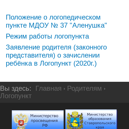
Положение о логопедическом
пункте МДОУ № 37 "Аленушка"
Режим работы логопункта
Заявление родителя (законного
представителя) о зачислении
ребёнка в Логопункт (2020г.)
Вы здесь:
Главная
Родителям
Логопункт